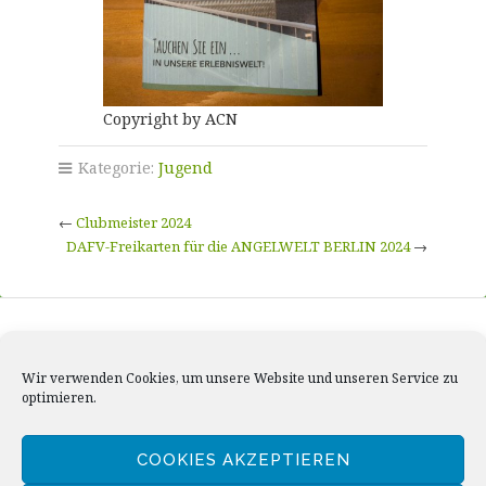
Copyright by ACN
Kategorie:
Jugend
←
Clubmeister 2024
DAFV-Freikarten für die ANGELWELT BERLIN 2024
→
Impressum / Disclaimer
Wir verwenden Cookies, um unsere Website und unseren Service zu
Datenschutzerklärung
optimieren.
Cookie-Richtlinie (EU)
COOKIES AKZEPTIEREN