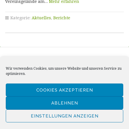
Vereinsgelände am…
Mehr erfahren
Kategorie:
Aktuelles
,
Berichte
Impressum / Disclaimer
Wir verwenden Cookies, um unsere Website und unseren Service zu
Datenschutzerklärung
optimieren.
Cookie-Richtlinie (EU)
COOKIES AKZEPTIEREN
ABLEHNEN
Copyright © 2026 · Alle Rechte vorbehalten. · Anglerclub
EINSTELLUNGEN ANZEIGEN
Niederlahnstein
Gemeinnützige Website
von GivingPress ·
RSS-Feed
·