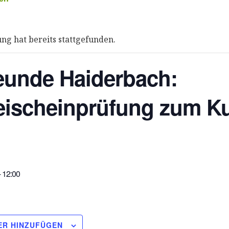
ung hat bereits stattgefunden.
eunde Haiderbach:
eischeinprüfung zum K
-
12:00
ER HINZUFÜGEN